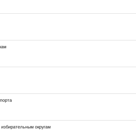
нам
спорта
м избирательным округам