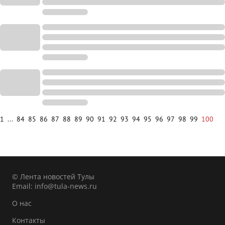
1
...
84
85
86
87
88
89
90
91
92
93
94
95
96
97
98
99
100
© Лента новостей Тулы
Email:
info@tula-news.ru
О нас
Контакты