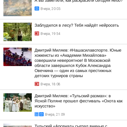
А вы заметили, как раскрасили сегодня небо?
Вчера, 20:03
Заблудился в лесу? Тебя найдёт нейросеть
Вчера, 19:54
Дмитрий Миляев: #Нашасилавспорте. Юные
хоккеисты из «Академии Михайлова»
совершили невероятное! В Московской
области завершился Кубок Александра
Овечкина — один из самых престижных
детских турниров страны
Вчера, 18:08
Дмитрий Миляев: «Тульский размах»: в
Ясной Поляне прошел фестиваль «Охота как
искусство»
Вчера, 21:09
Тульский «Арсенал» сыграл вничью с