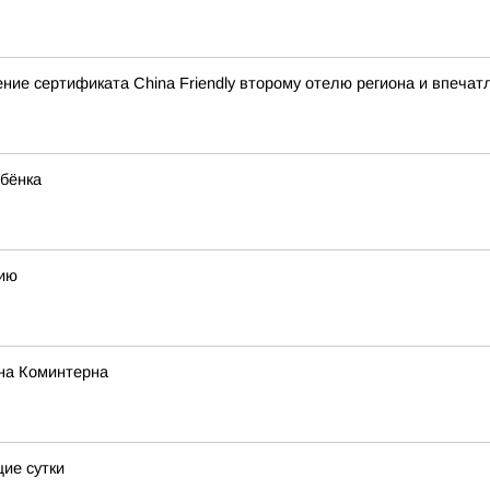
ние сертификата China Friendly второму отелю региона и впечатл
бёнка
сию
на Коминтерна
ие сутки