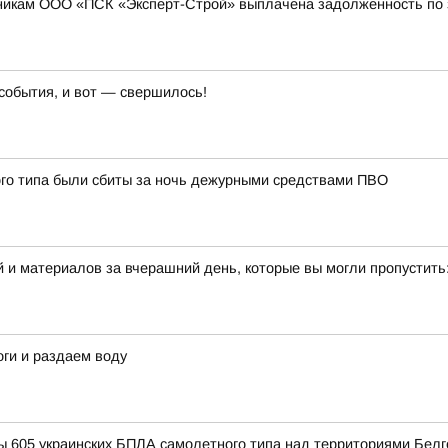
никам ООО «ПСК «Эксперт-Строй» выплачена задолженность по з
события, и вот — свершилось!
ого типа были сбиты за ночь дежурными средствами ПВО
 и материалов за вчерашний день, которые вы могли пропустить
ги и раздаем воду
 605 украинских БПЛА самолетного типа над территориями Белго