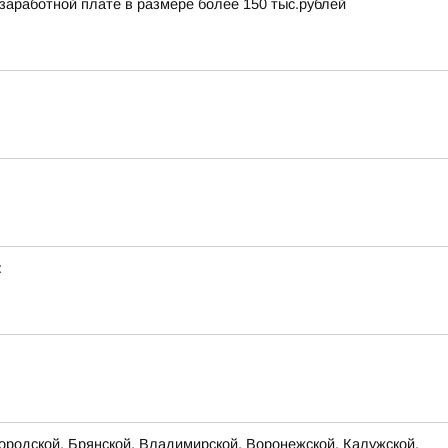
аработной плате в размере более 150 тыс.рублей
:
родской, Брянской, Владимирской, Воронежской, Калужской,