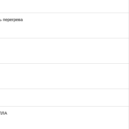
ь перегрева
БПЛА