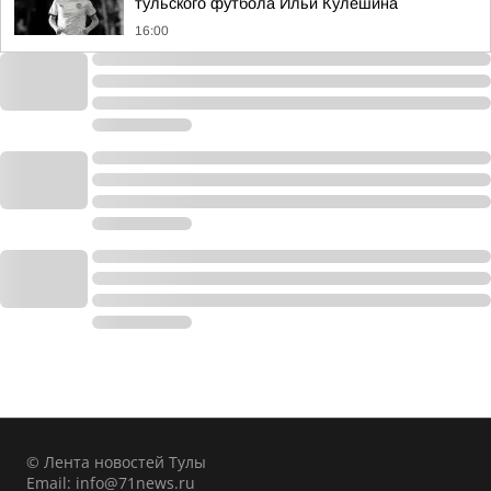
тульского футбола Ильи Кулешина
16:00
© Лента новостей Тулы
Email:
info@71news.ru