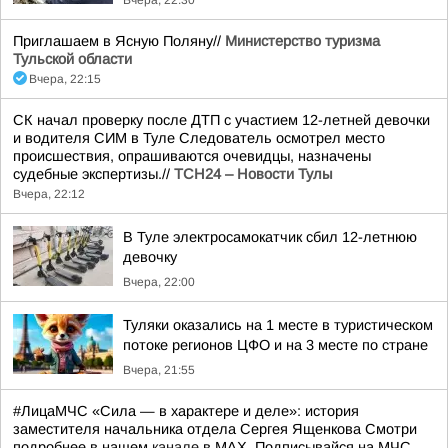
Вчера, 22:30
Приглашаем в Ясную Поляну//
Министерство туризма
Тульской области
Вчера, 22:15
СК начал проверку после ДТП с участием 12-летней девочки
и водителя СИМ в Туле Следователь осмотрел место
происшествия, опрашиваются очевидцы, назначены
судебные экспертизы.//
ТСН24 – Новости Тулы
Вчера, 22:12
В Туле электросамокатчик сбил 12-летнюю
девочку
Вчера, 22:00
Туляки оказались на 1 месте в туристическом
потоке регионов ЦФО и на 3 месте по стране
Вчера, 21:55
#ЛицаМЧС «Сила — в характере и деле»: история
заместителя начальника отдела Сергея Ященкова Смотри
подробнее в нашем
канале
в МАХ. Подписывайся на МЧС