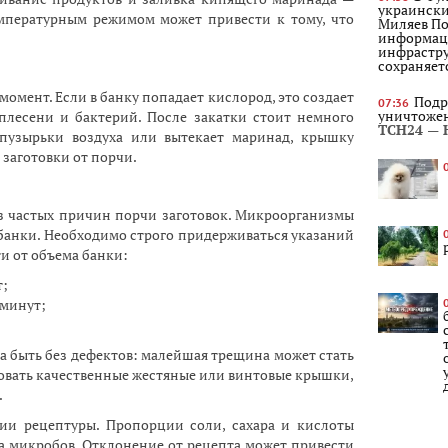
украински
мпературным режимом может привести к тому, что
Миляев По
информац
инфрастру
сохраняет
омент. Если в банку попадает кислород, это создает
Подр
07:36
уничтожен
плесени и бактерий. После закатки стоит немного
ТСН24 — 
 пузырьки воздуха или вытекает маринад, крышку
 заготовки от порчи.
я
з частых причин порчи заготовок. Микроорганизмы
 банки. Необходимо строго придерживаться указаний
и от объема банки:
т;
 минут;
на быть без дефектов: малейшая трещина может стать
овать качественные жестяные или винтовые крышки,
.
Гр
нии рецептуры. Пропорции соли, сахара и кислоты
06:19
на террит
а микробов. Отклонение от рецепта может привести