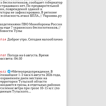
х беспилотников, сообщает губернатор
страдавших нет. По предварительной
ии, повреждений зданий и
ктуры не зафиксировано. В регионе
ся опасность атаки БПЛА.//
Украина.ру
азделениями ПВО Минобороны России
ы еще 7 украинских беспилотников.//
Новости Тулы
Доброе утро. Сегодня малооблачно
07:14
Погода на 6 августа. Время
07:07
рассвета: 04:50
#Метеопредупреждение. В
06:52
ближайшие 1-3 часа 6 августа 2026 года,
сохранением днем местами на
территории Тульской области
ожидаются грозы, в отдельных районах
усиление ветра при грозе 10-15 м/с (по
данным Тульского...
озы, усиление ветра при грозе 10-15 м/с
ории Тульской области в ближайшие 1-