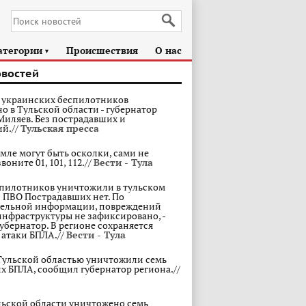
атегории
Происшествия
О нас
►
овостей
 украинских беспилотников
о в Тульской области - губернатор
иляев. Без пострадавших и
й.//
Тульская пресса
емле могут быть осколки, сами не
воните 01, 101, 112.//
Вести - Тула
спилотников уничтожили в тульском
 ПВО Пострадавших нет. По
тельной информации, повреждений
инфраструктуры не зафиксировано, -
убернатор. В регионе сохраняется
 атаки БПЛА.//
Вести - Тула
Тульской областью уничтожили семь
х БПЛА, сообщил губернатор региона.//
льской области уничтожено семь