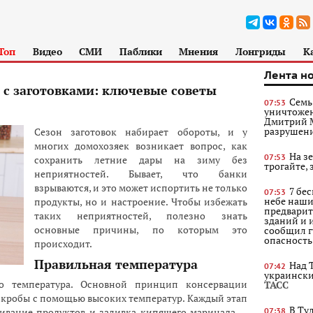
Топ
Видео
СМИ
Паблики
Мнения
Лонгриды
К
Лента н
 с заготовками: ключевые советы
Семь
07:53
уничтожен
Дмитрий М
разрушени
Сезон заготовок набирает обороты, и у
многих домохозяек возникает вопрос, как
На з
07:53
сохранить летние дары на зиму без
трогайте, з
неприятностей. Бывает, что банки
взрываются, и это может испортить не только
7 бе
07:53
небе наши
продукты, но и настроение. Чтобы избежать
предвари
таких неприятностей, полезно знать
зданий и 
основные причины, по которым это
сообщил г
опасность
происходит.
Правильная температура
Над 
07:42
украински
то температура. Основной принцип консервации
ТАСС
икробы с помощью высоких температур. Каждый этап
В Ту
ривание продуктов и заливка кипящего маринада —
07:38